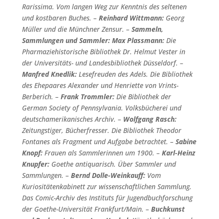
Rarissima. Vom langen Weg zur Kenntnis des seltenen
und kostbaren Buches. –
Reinhard Wittmann:
Georg
Müller und die Münchner Zensur. –
Sammeln,
Sammlungen und Sammler:
Max Plassmann:
Die
Pharmaziehistorische Bibliothek Dr. Helmut Vester in
der Universitäts- und Landesbibliothek Düsseldorf. –
Manfred Knedlik:
Lesefreuden des Adels. Die Bibliothek
des Ehepaares Alexander und Henriette von Vrints-
Berberich. –
Frank Trommler:
Die Bibliothek der
German Society of Pennsylvania. Volksbücherei und
deutschamerikanisches Archiv. –
Wolfgang Rasch:
Zeitungstiger, Bücherfresser. Die Bibliothek Theodor
Fontanes als Fragment und Aufgabe betrachtet. –
Sabine
Knopf:
Frauen als Sammlerinnen um 1900. –
Karl-Heinz
Knupfer:
Goethe antiquarisch. Über Sammler und
Sammlungen. –
Bernd Dolle-Weinkauff:
Vom
Kuriositätenkabinett zur wissenschaftlichen Sammlung.
Das Comic-Archiv des Instituts für Jugendbuchforschung
der Goethe-Universität Frankfurt/Main. –
Buchkunst