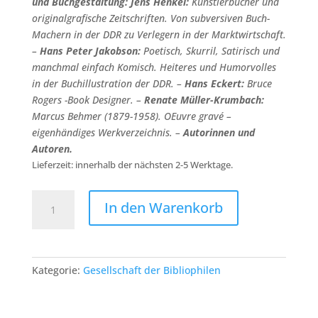
und Buchgestaltung:
Jens Henkel:
Künstlerbücher und
originalgrafische Zeitschriften. Von subversiven Buch-
Machern in der DDR zu Verlegern in der Marktwirtschaft.
–
Hans Peter Jakobson:
Poetisch, Skurril, Satirisch und
manchmal einfach Komisch. Heiteres und Humorvolles
in der Buchillustration der DDR. –
Hans Eckert:
Bruce
Rogers -Book Designer. –
Renate Müller-Krumbach:
Marcus Behmer (1879-1958). OEuvre gravé –
eigenhändiges Werkverzeichnis. –
Autorinnen und
Autoren.
Lieferzeit: innerhalb der nächsten 2-5 Werktage.
Imprimatur
In den Warenkorb
XIX.
-
Schneider,
Ute
Kategorie:
Gesellschaft der Bibliophilen
(Hrsg.):
Imprimatur.
Ein