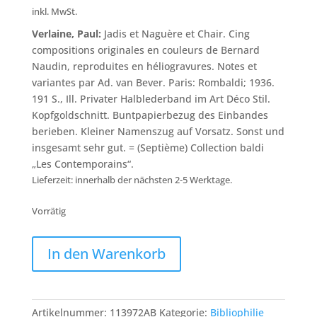
inkl. MwSt.
Verlaine, Paul:
Jadis et Naguère et Chair. Cing
compositions originales en couleurs de Bernard
Naudin, reproduites en héliogravures. Notes et
variantes par Ad. van Bever. Paris: Rombaldi; 1936.
191 S., Ill. Privater Halblederband im Art Déco Stil.
Kopfgoldschnitt. Buntpapierbezug des Einbandes
berieben. Kleiner Namenszug auf Vorsatz. Sonst und
insgesamt sehr gut. = (Septième) Collection baldi
„Les Contemporains“.
Lieferzeit: innerhalb der nächsten 2-5 Werktage.
Vorrätig
Verlaine,
In den Warenkorb
Jadis
et
Naguère
et
Artikelnummer:
113972AB
Kategorie:
Bibliophilie