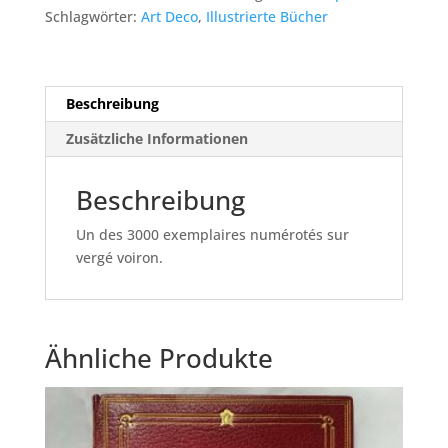
Chair.
Schlagwörter:
Art Deco
,
Illustrierte Bücher
Menge
Beschreibung
Zusätzliche Informationen
Beschreibung
Un des 3000 exemplaires numérotés sur
vergé voiron.
Ähnliche Produkte